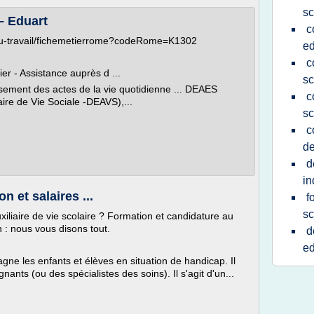
sc
 – Eduart
c
-du-travail/fichemetierrome?codeRome=K1302
ed
c
er - Assistance auprès d ...
sc
sement des actes de la vie quotidienne ... DEAES
c
ire de Vie Sociale -DEAVS),...
sc
c
de
d
in
n et salaires ...
f
sc
liaire de vie scolaire ? Formation et candidature au
on : nous vous disons tout.
d
ed
ne les enfants et élèves en situation de handicap. Il
gnants (ou des spécialistes des soins). Il s'agit d'un...