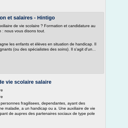
on et salaires - Hintigo
iliaire de vie scolaire ? Formation et candidature au
on : nous vous disons tout.
ne les enfants et élèves en situation de handicap. Il
gnants (ou des spécialistes des soins). Il s'agit d'un...
de vie scolaire salaire
re
re
x personnes fragilisees, dependantes, ayant des
une maladie, a un handicap ou a. Une auxiliaire de vie
pant de aupres des partenaires sociaux de type pole