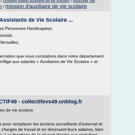
dossier de
/
/
combien gagne auxiliaire de vie scolaire
mission d'auxiliaire de vie scolaire
e
/
Assistants de Vie Scolaire ...
des Personnes Handicapées,
ionale,
ersailles,
sternation que nous constatons dans notre département
nfligé aux salariés « Auxiliaires de Vie Scolaire » et
IF49 - collectifevs49.unblog.fr
res de vie scolaire
s pour remplacer les anciens surveillants d'externat et
 charges de travail et en diminuant leurs salaires, bien
ge. Les fonctions de la plupart d'entre eux sont donc