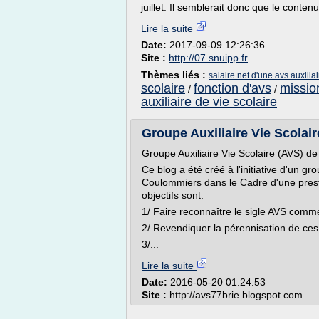
juillet. Il semblerait donc que le contenu
Lire la suite
Date:
2017-09-09 12:26:36
Site :
http://07.snuipp.fr
Thèmes liés :
salaire net d'une avs auxiliai
scolaire
fonction d'avs
mission
/
/
auxiliaire de vie scolaire
Groupe Auxiliaire Vie Scolair
Groupe Auxiliaire Vie Scolaire (AVS) de 
Ce blog a été créé à l'initiative d'un 
Coulommiers dans le Cadre d'une presta
objectifs sont:
1/ Faire reconnaître le sigle AVS comme
2/ Revendiquer la pérennisation de ces
3/...
Lire la suite
Date:
2016-05-20 01:24:53
Site :
http://avs77brie.blogspot.com