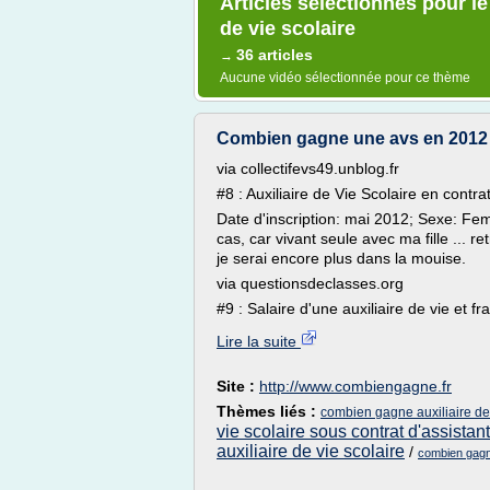
Articles sélectionnés pour le
de vie scolaire
36 articles
→
Aucune vidéo sélectionnée pour ce thème
Combien gagne une avs en 2012
via collectifevs49.unblog.fr
#8 : Auxiliaire de Vie Scolaire en contrat
Date d'inscription: mai 2012; Sexe: Fe
cas, car vivant seule avec ma fille ... 
je serai encore plus dans la mouise.
via questionsdeclasses.org
#9 : Salaire d'une auxiliaire de vie et fra
Lire la suite
Site :
http://www.combiengagne.fr
Thèmes liés :
combien gagne auxiliaire de 
vie scolaire sous contrat d'assistan
auxiliaire de vie scolaire
/
combien gag