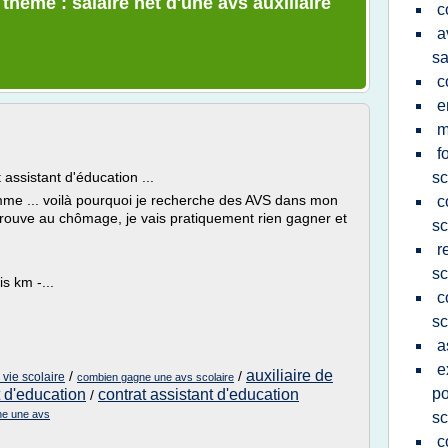
 thème : salaire net d'une avs auxiliaire
c
a
sa
c
e
m
f
 assistant d'éducation ...
sc
mme ... voilà pourquoi je recherche des AVS dans mon
c
retrouve au chômage, je vais pratiquement rien gagner et
sc
r
sc
is km -...
c
sc
a
e
auxiliaire de
/
/
vie scolaire
combien gagne une avs scolaire
po
t d'education
contrat assistant d'education
/
ne une avs
sc
c