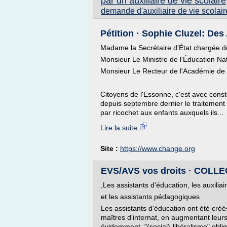
par un auxiliaire de vie scolaire
demande d'auxiliaire de vie scolair
Pétition · Sophie Cluzel: Des 
Madame la Secrétaire d'État chargée 
Monsieur Le Ministre de l'Éducation Nat
Monsieur Le Recteur de l'Académie de V
Citoyens de l'Essonne, c'est avec con
depuis septembre dernier le traitement i
par ricochet aux enfants auxquels ils...
Lire la suite
Site :
https://www.change.org
EVS/AVS vos droits · COLLECT
,Les assistants d'éducation, les auxiliai
et les assistants pédagogiques
Les assistants d'éducation ont été créé
maîtres d'internat, en augmentant leurs
évidemment, "(social)-libéralisme" obli