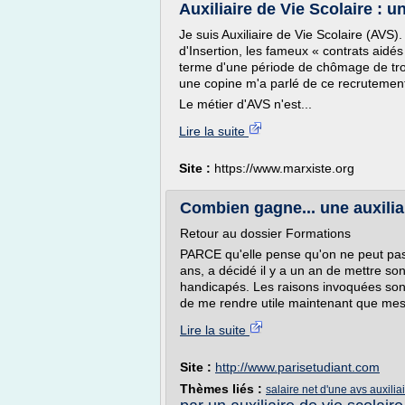
Auxiliaire de Vie Scolaire : u
Je suis Auxiliaire de Vie Scolaire (AVS
d'Insertion, les fameux « contrats aidés
terme d'une période de chômage de trois 
une copine m'a parlé de ce recrutement
Le métier d'AVS n'est...
Lire la suite
Site :
https://www.marxiste.org
Combien gagne... une auxiliair
Retour au dossier Formations
PARCE qu'elle pense qu'on ne peut pas
ans, a décidé il y a un an de mettre so
handicapés. Les raisons invoquées sont 
de me rendre utile maintenant que mes 
Lire la suite
Site :
http://www.parisetudiant.com
Thèmes liés :
salaire net d'une avs auxilia