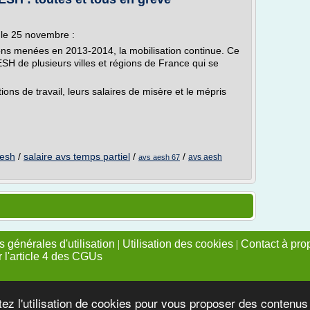
 le 25 novembre :
ions menées en 2013-2014, la mobilisation continue. Ce
H de plusieurs villes et régions de France qui se
ions de travail, leurs salaires de misère et le mépris
aesh
/
salaire avs temps partiel
/
/
avs aesh
avs aesh 67
 générales d'utilisation
|
Utilisation des cookies
|
Contact à pro
r l'article 4 des CGUs
tez l'utilisation de cookies pour vous proposer des contenu