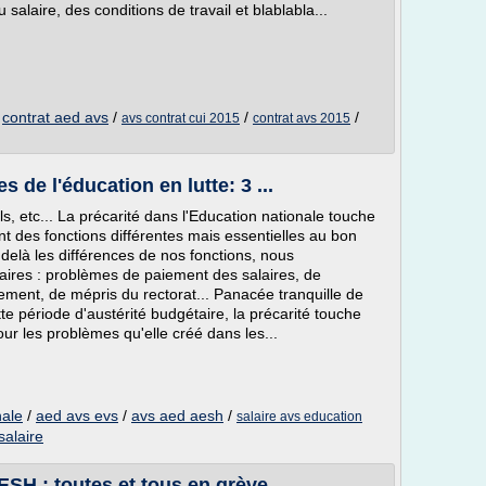
 salaire, des conditions de travail et blablabla...
/
contrat aed avs
/
/
/
avs contrat cui 2015
contrat avs 2015
s de l'éducation en lutte: 3 ...
 etc... La précarité dans l'Education nationale touche
 des fonctions différentes mais essentielles au bon
delà les différences de nos fonctions, nous
ilaires : problèmes de paiement des salaires, de
ement, de mépris du rectorat... Panacée tranquille de
tte période d'austérité budgétaire, la précarité touche
ur les problèmes qu'elle créé dans les...
nale
/
aed avs evs
/
avs aed aesh
/
salaire avs education
salaire
SH : toutes et tous en grève