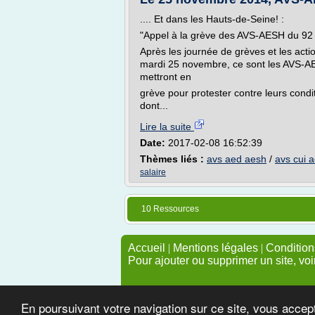
.... Et dans les Hauts-de-Seine! :
"Appel à la grève des AVS-AESH du 92
Après les journée de grèves et les act
mardi 25 novembre, ce sont les AVS-AES
mettront en
grève pour protester contre leurs condit
dont...
Lire la suite
Date:
2017-02-08 16:52:39
Thèmes liés :
avs aed aesh
/
avs cui 
salaire
10 Ressources
Accueil
|
Mentions légales
|
Conditions
Pour ajouter ou supprimer un site, voi
En poursuivant votre navigation sur ce site, vous accep