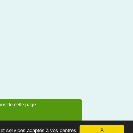
pos de cette page
s et services adaptés à vos centres
X