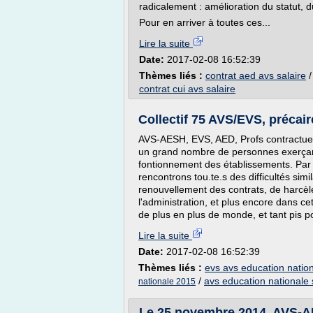
radicalement : amélioration du statut, du
Pour en arriver à toutes ces...
Lire la suite
Date:
2017-02-08 16:52:39
Thèmes liés :
contrat aed avs salaire
contrat cui avs salaire
Collectif 75 AVS/EVS, précaire
AVS-AESH, EVS, AED, Profs contractuels,
un grand nombre de personnes exerçant
fontionnement des établissements. Par 
rencontrons tou.te.s des difficultés sim
renouvellement des contrats, de harcèl
l'administration, et plus encore dans ce
de plus en plus de monde, et tant pis po
Lire la suite
Date:
2017-02-08 16:52:39
Thèmes liés :
evs avs education natio
/
avs education nationale 
nationale 2015
Le 25 novembre 2014, AVS-AE