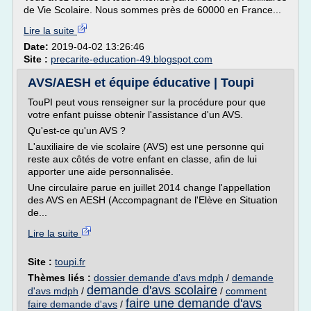
de Vie Scolaire. Nous sommes près de 60000 en France...
Lire la suite
Date:
2019-04-02 13:26:46
Site :
precarite-education-49.blogspot.com
AVS/AESH et équipe éducative | Toupi
TouPI peut vous renseigner sur la procédure pour que
votre enfant puisse obtenir l'assistance d'un AVS.
Qu'est-ce qu'un AVS ?
L'auxiliaire de vie scolaire (AVS) est une personne qui
reste aux côtés de votre enfant en classe, afin de lui
apporter une aide personnalisée.
Une circulaire parue en juillet 2014 change l'appellation
des AVS en AESH (Accompagnant de l'Elève en Situation
de...
Lire la suite
Site :
toupi.fr
Thèmes liés :
dossier demande d'avs mdph
/
demande
demande d'avs scolaire
d'avs mdph
/
/
comment
faire une demande d'avs
faire demande d'avs
/