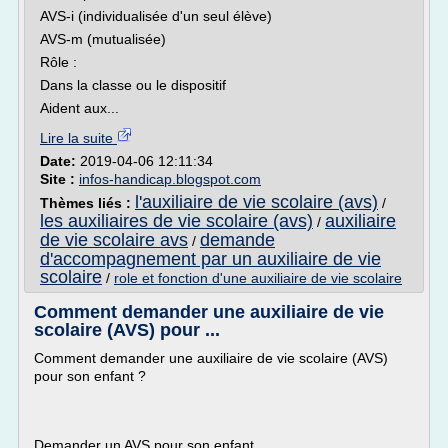
AVS-i (individualisée d'un seul élève)
AVS-m (mutualisée)
Rôle :
Dans la classe ou le dispositif
Aident aux...
Lire la suite
Date:
2019-04-06 12:11:34
Site :
infos-handicap.blogspot.com
l'auxiliaire de vie scolaire (avs)
Thèmes liés :
/
les auxiliaires de vie scolaire (avs)
auxiliaire
/
de vie scolaire avs
demande
/
d'accompagnement par un auxiliaire de vie
scolaire
/
role et fonction d'une auxiliaire de vie scolaire
Comment demander une auxiliaire de vie
scolaire (AVS) pour ...
Comment demander une auxiliaire de vie scolaire (AVS)
pour son enfant ?
Demander un AVS pour son enfant