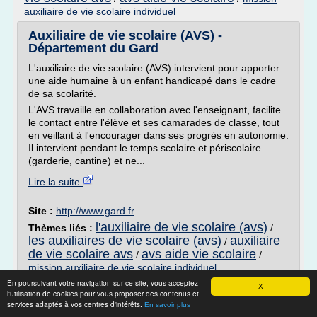
auxiliaire de vie scolaire individuel
Auxiliaire de vie scolaire (AVS) -
Département du Gard
L'auxiliaire de vie scolaire (AVS) intervient pour apporter
une aide humaine à un enfant handicapé dans le cadre
de sa scolarité.
L'AVS travaille en collaboration avec l'enseignant, facilite
le contact entre l'élève et ses camarades de classe, tout
en veillant à l'encourager dans ses progrès en autonomie.
Il intervient pendant le temps scolaire et périscolaire
(garderie, cantine) et ne...
Lire la suite
Site :
http://www.gard.fr
l'auxiliaire de vie scolaire (avs)
Thèmes liés :
/
les auxiliaires de vie scolaire (avs)
auxiliaire
/
de vie scolaire avs
avs aide vie scolaire
/
/
mission auxiliaire de vie scolaire individuel
En poursuivant votre navigation sur ce site, vous acceptez
X
Les auxiliaires de vie scolaire (AVS) - ac-
l'utilisation de cookies pour vous proposer des contenus et
bordeaux.fr
services adaptés à vos centres d'intérêts.
En savoir plus