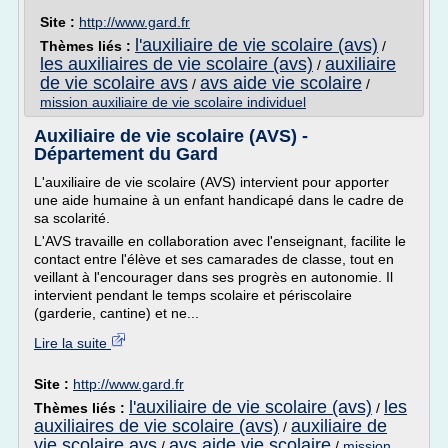
Site :
http://www.gard.fr
l'auxiliaire de vie scolaire (avs)
Thèmes liés :
/
les auxiliaires de vie scolaire (avs)
auxiliaire
/
de vie scolaire avs
avs aide vie scolaire
/
/
mission auxiliaire de vie scolaire individuel
Auxiliaire de vie scolaire (AVS) -
Département du Gard
L'auxiliaire de vie scolaire (AVS) intervient pour apporter
une aide humaine à un enfant handicapé dans le cadre de
sa scolarité.
L'AVS travaille en collaboration avec l'enseignant, facilite le
contact entre l'élève et ses camarades de classe, tout en
veillant à l'encourager dans ses progrès en autonomie. Il
intervient pendant le temps scolaire et périscolaire
(garderie, cantine) et ne...
Lire la suite
Site :
http://www.gard.fr
l'auxiliaire de vie scolaire (avs)
les
Thèmes liés :
/
auxiliaires de vie scolaire (avs)
auxiliaire de
/
vie scolaire avs
avs aide vie scolaire
/
/
mission