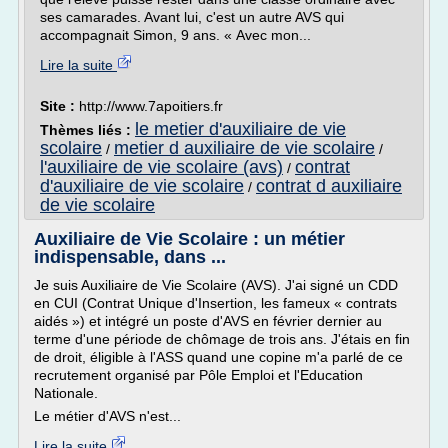
ses camarades. Avant lui, c'est un autre AVS qui
accompagnait Simon, 9 ans. « Avec mon...
Lire la suite
Site :
http://www.7apoitiers.fr
le metier d'auxiliaire de vie
Thèmes liés :
scolaire
metier d auxiliaire de vie scolaire
/
/
l'auxiliaire de vie scolaire (avs)
contrat
/
d'auxiliaire de vie scolaire
contrat d auxiliaire
/
de vie scolaire
Auxiliaire de Vie Scolaire : un métier
indispensable, dans ...
Je suis Auxiliaire de Vie Scolaire (AVS). J'ai signé un CDD
en CUI (Contrat Unique d'Insertion, les fameux « contrats
aidés ») et intégré un poste d'AVS en février dernier au
terme d'une période de chômage de trois ans. J'étais en fin
de droit, éligible à l'ASS quand une copine m'a parlé de ce
recrutement organisé par Pôle Emploi et l'Education
Nationale.
Le métier d'AVS n'est...
Lire la suite