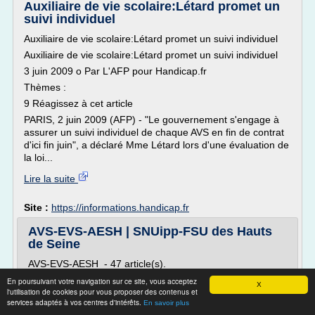
Auxiliaire de vie scolaire:Létard promet un
suivi individuel
Auxiliaire de vie scolaire:Létard promet un suivi individuel
Auxiliaire de vie scolaire:Létard promet un suivi individuel
3 juin 2009 o Par L'AFP pour Handicap.fr
Thèmes :
9 Réagissez à cet article
PARIS, 2 juin 2009 (AFP) - "Le gouvernement s'engage à
assurer un suivi individuel de chaque AVS en fin de contrat
d'ici fin juin", a déclaré Mme Létard lors d'une évaluation de
la loi...
Lire la suite
Site :
https://informations.handicap.fr
AVS-EVS-AESH | SNUipp-FSU des Hauts
de Seine
AVS-EVS-AESH - 47 article(s).
5 avril 2018
En poursuivant votre navigation sur ce site, vous acceptez
X
l'utilisation de cookies pour vous proposer des contenus et
AESH : gagner un métier « Gagnons un véritable métier !
services adaptés à vos centres d'intérêts.
En savoir plus
» Le SNUipp-FSU lance une campagne sur la