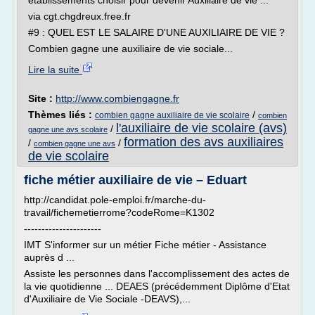
établissements choisir pour devenir Auxiliaire de vie ...
via cgt.chgdreux.free.fr
#9 : QUEL EST LE SALAIRE D'UNE AUXILIAIRE DE VIE ?
Combien gagne une auxiliaire de vie sociale...
Lire la suite
Site :
http://www.combiengagne.fr
Thèmes liés :
/
combien gagne auxiliaire de vie scolaire
combien
l'auxiliaire de vie scolaire (avs)
/
gagne une avs scolaire
formation des avs auxiliaires
/
/
combien gagne une avs
de vie scolaire
fiche métier auxiliaire de vie – Eduart
http://candidat.pole-emploi.fr/marche-du-
travail/fichemetierrome?codeRome=K1302
----------------------
IMT S'informer sur un métier Fiche métier - Assistance
auprès d ...
Assiste les personnes dans l'accomplissement des actes de
la vie quotidienne ... DEAES (précédemment Diplôme d'Etat
d'Auxiliaire de Vie Sociale -DEAVS),...