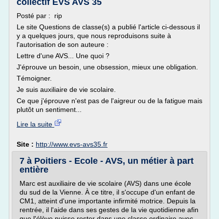
collectif EVS AVS 35
Posté par : rip
Le site Questions de classe(s) a publié l'article ci-dessous il
y a quelques jours, que nous reproduisons suite à
l'autorisation de son auteure :
Lettre d'une AVS... Une quoi ?
J'éprouve un besoin, une obsession, mieux une obligation.
Témoigner.
Je suis auxiliaire de vie scolaire.
Ce que j'éprouve n'est pas de l'aigreur ou de la fatigue mais
plutôt un sentiment...
Lire la suite
Site :
http://www.evs-avs35.fr
7 à Poitiers - Ecole - AVS, un métier à part
entière
Marc est auxiliaire de vie scolaire (AVS) dans une école
du sud de la Vienne. À ce titre, il s'occupe d'un enfant de
CM1, atteint d'une importante infirmité motrice. Depuis la
rentrée, il l'aide dans ses gestes de la vie quotidienne afin
que l'élève puisse rester dans une classe ordinaire avec