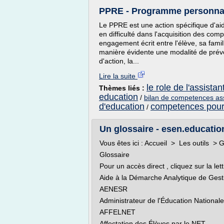
PPRE - Programme personnali
Le PPRE est une action spécifique d'aid
en difficulté dans l'acquisition des co
engagement écrit entre l'élève, sa famil
manière évidente une modalité de préven
d'action, la...
Lire la suite
le role de l'assista
Thèmes liés :
education
/
bilan de competences ass
d'education
competences pour 
/
Un glossaire - esen.education
Vous êtes ici : Accueil > Les outils > 
Glossaire
Pour un accès direct , cliquez sur la let
Aide à la Démarche Analytique de Gest
AENESR
Administrateur de l'Éducation National
AFFELNET
Affectation des Élèves par le NET