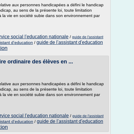
elative aux personnes handicapées a défini le handicap
dicap, au sens de la présente loi, toute limitation
on à la vie en société subie dans son environnement par
vice social l'education nationale
/
guide de l'assistant
guide de l'assistant d'education
istant d'education
/
tion
re ordinaire des élèves en ...
relative aux personnes handicapées a défini le handicap
dicap, au sens de la présente loi, toute limitation
on à la vie en société subie dans son environnement par
vice social l'education nationale
/
guide de l'assistant
guide de l'assistant d'education
istant d'education
/
tion