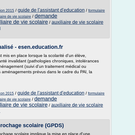
guide de l'assistant d'education
/
/
tion 2015
formulaire
demande
/
re de vie scolaire
aire de vie scolaire
auxiliaire de vie scolaire
/
n
ualisé - esen.education.fr
st mis en place lorsque la scolarité d'un élève,
nté invalidant (pathologies chroniques, intolérances
aménagement (suivi d'un traitement médical ou
es aménagements prévus dans le cadre du PAI, la
guide de l'assistant d'education
/
/
tion 2015
formulaire
demande
/
re de vie scolaire
aire de vie scolaire
auxiliaire de vie scolaire
/
n
rochage scolaire (GPDS)
rochage scolaire implique la mise en place d'une