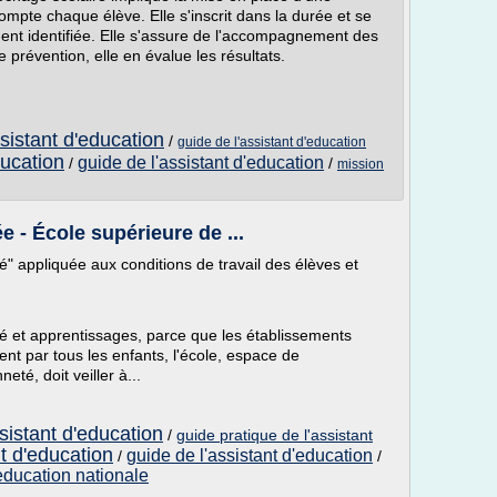
ompte chaque élève. Elle s'inscrit dans la durée et se
ment identifiée. Elle s'assure de l'accompagnement des
prévention, elle en évalue les résultats.
ssistant d'education
/
guide de l'assistant d'education
ducation
guide de l'assistant d'education
/
/
mission
e - École supérieure de ...
é" appliquée aux conditions de travail des élèves et
nté et apprentissages, parce que les établissements
nt par tous les enfants, l'école, espace de
eté, doit veiller à...
sistant d'education
/
guide pratique de l'assistant
nt d'education
guide de l'assistant d'education
/
/
'education nationale