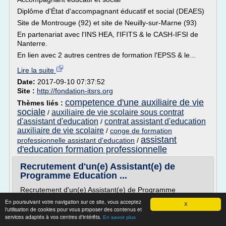
Diplôme d'État d'accompagnant éducatif et social (DEAES)
Site de Montrouge (92) et site de Neuilly-sur-Marne (93)
En partenariat avec l'INS HEA, l'IFITS & le CASH-IFSI de
Nanterre.
En lien avec 2 autres centres de formation l'EPSS & le...
Lire la suite
Date:
2017-09-10 07:37:52
Site :
http://fondation-itsrs.org
competence d'une auxiliaire de vie
Thèmes liés :
sociale
auxiliaire de vie scolaire sous contrat
/
d'assistant d'education
contrat assistant d'education
/
auxiliaire de vie scolaire
/
conge de formation
assistant
professionnelle assistant d'education
/
d'education formation professionnelle
Recrutement d'un(e) Assistant(e) de
Programme Education ...
Recrutement d'un(e) Assistant(e) de Programme
Education/Protection
En poursuivant votre navigation sur ce site, vous acceptez
X
l'utilisation de cookies pour vous proposer des contenus et
Recrutement d'un(e) Assistant(e) de Programme
services adaptés à vos centres d'intérêts.
En savoir plus
Education/Protection