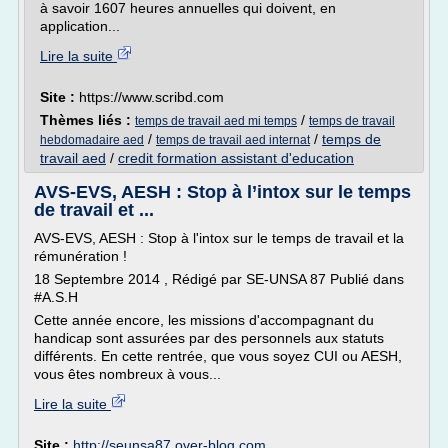
à savoir 1607 heures annuelles qui doivent, en
application...
Lire la suite
Site :
https://www.scribd.com
Thèmes liés :
/
temps de travail aed mi temps
temps de travail
/
/
temps de
hebdomadaire aed
temps de travail aed internat
travail aed
/
credit formation assistant d'education
AVS-EVS, AESH : Stop à l’intox sur le temps
de travail et ...
AVS-EVS, AESH : Stop à l'intox sur le temps de travail et la
rémunération !
18 Septembre 2014 , Rédigé par SE-UNSA 87 Publié dans
#A.S.H
Cette année encore, les missions d'accompagnant du
handicap sont assurées par des personnels aux statuts
différents. En cette rentrée, que vous soyez CUI ou AESH,
vous êtes nombreux à vous...
Lire la suite
Site :
http://seunsa87.over-blog.com