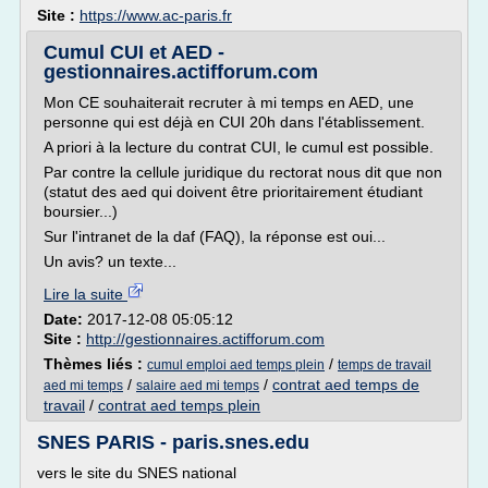
Site :
https://www.ac-paris.fr
Cumul CUI et AED -
gestionnaires.actifforum.com
Mon CE souhaiterait recruter à mi temps en AED, une
personne qui est déjà en CUI 20h dans l'établissement.
A priori à la lecture du contrat CUI, le cumul est possible.
Par contre la cellule juridique du rectorat nous dit que non
(statut des aed qui doivent être prioritairement étudiant
boursier...)
Sur l'intranet de la daf (FAQ), la réponse est oui...
Un avis? un texte...
Lire la suite
Date:
2017-12-08 05:05:12
Site :
http://gestionnaires.actifforum.com
Thèmes liés :
/
cumul emploi aed temps plein
temps de travail
/
/
contrat aed temps de
aed mi temps
salaire aed mi temps
travail
/
contrat aed temps plein
SNES PARIS - paris.snes.edu
vers le site du SNES national