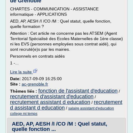
de Grenoble
CHARTES - COMMUNICATION - ASSISTANCE
informatique - APPLICATIONS
AED, AP, AESH /I /CO /M : Quel statut, quelle fonction,
quelle formation ?
Attention : Cet article ne concerne pas les ATSEM (Agent
Territorial Spécialisé des Ecoles Maternelles de 1ère classe)
ni les EVS (personnes employées sous contrat aidé), qui
sont recruté(e)s par les mairies.
Personnels en contrats aidés
1 -...
Lire la suite
Date:
2017-09-09 16:25:00
Site :
ac-grenoble.fr
fonction de l'assistant d'education
Thèmes liés :
/
recrutement d'assistant d'education
/
recrutement assistant d education
recrutement
/
d assistant d education
/
salaire assistant d'education
college mi temps
AED, AP, AESH /I /CO /M : Quel statut,
quelle fonction ...