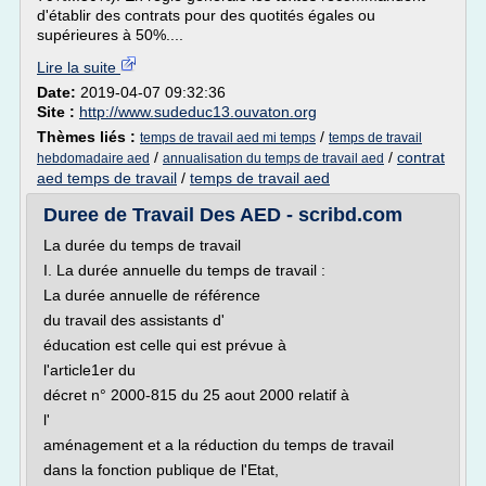
d'établir des contrats pour des quotités égales ou
supérieures à 50%....
Lire la suite
Date:
2019-04-07 09:32:36
Site :
http://www.sudeduc13.ouvaton.org
Thèmes liés :
/
temps de travail aed mi temps
temps de travail
/
/
contrat
hebdomadaire aed
annualisation du temps de travail aed
aed temps de travail
/
temps de travail aed
Duree de Travail Des AED - scribd.com
La durée du temps de travail
I. La durée annuelle du temps de travail :
La durée annuelle de référence
du travail des assistants d'
éducation est celle qui est prévue à
l'article1er du
décret n° 2000-815 du 25 aout 2000 relatif à
l'
aménagement et a la réduction du temps de travail
dans la fonction publique de l'Etat,