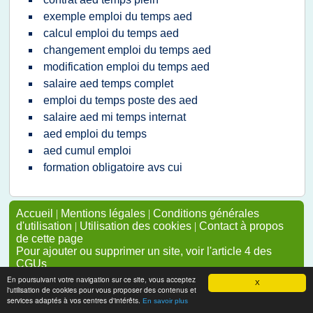
exemple emploi du temps aed
calcul emploi du temps aed
changement emploi du temps aed
modification emploi du temps aed
salaire aed temps complet
emploi du temps poste des aed
salaire aed mi temps internat
aed emploi du temps
aed cumul emploi
formation obligatoire avs cui
Accueil
|
Mentions légales
|
Conditions générales
d'utilisation
|
Utilisation des cookies
|
Contact à propos
de cette page
Pour ajouter ou supprimer un site, voir l'article 4 des
CGUs
En poursuivant votre navigation sur ce site, vous acceptez
X
l'utilisation de cookies pour vous proposer des contenus et
services adaptés à vos centres d'intérêts.
En savoir plus