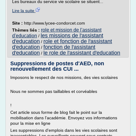
Les bureaux du service vie scolaire se situent...
Lire la suite
Site :
http://www.lycee-condorcet.com
role et mission de l'assistant
Thèmes liés :
les missions de l'assistant
d'education
/
d'education
role et fonction de l'assistant
/
d'education
fonction de l'assistant
/
d'education
le role de l'assistant d'education
/
Suppressions de postes d'AED, non
renouvellement des CUI ...
Imposons le respect de nos missions, des vies scolaires
Nous ne sommes pas taillables et corvéables
!
Cet article sous forme de blog fait le point sur la
mobilisation dans l'académie. Envoyez vos informations
pour la mise en ligne
Les suppressions d'emplois dans les vies scolaires sont
inacceptables. Les surveillants souvent sous contrats