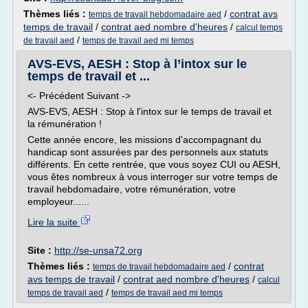
Thèmes liés :
/
contrat avs
temps de travail hebdomadaire aed
temps de travail
/
contrat aed nombre d'heures
/
calcul temps
/
de travail aed
temps de travail aed mi temps
AVS-EVS, AESH : Stop à l’intox sur le
temps de travail et ...
<- Précédent Suivant ->
AVS-EVS, AESH : Stop à l'intox sur le temps de travail et
la rémunération !
Cette année encore, les missions d'accompagnant du
handicap sont assurées par des personnels aux statuts
différents. En cette rentrée, que vous soyez CUI ou AESH,
vous êtes nombreux à vous interroger sur votre temps de
travail hebdomadaire, votre rémunération, votre
employeur......
Lire la suite
Site :
http://se-unsa72.org
Thèmes liés :
/
contrat
temps de travail hebdomadaire aed
avs temps de travail
/
contrat aed nombre d'heures
/
calcul
/
temps de travail aed
temps de travail aed mi temps