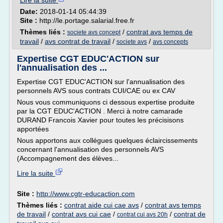
Lire la suite
Date:
2018-01-14 05:44:39
Site :
http://le.portage.salarial.free.fr
Thèmes liés :
/
contrat avs temps de
societe avs concept
travail
/
avs contrat de travail
/
/
societe avs
avs concepts
Expertise CGT EDUC'ACTION sur
l'annualisation des ...
Expertise CGT EDUC'ACTION sur l'annualisation des
personnels AVS sous contrats CUI/CAE ou ex CAV
Nous vous communiquons ci dessous expertise produite
par la CGT EDUC'ACTION . Merci à notre camarade
DURAND Francois Xavier pour toutes les précisisons
apportées
Nous apportons aux collégues quelques éclaircissements
concernant l'annualisation des personnels AVS
(Accompagnement des élèves...
Lire la suite
Site :
http://www.cgtr-educaction.com
Thèmes liés :
contrat aide cui cae avs
/
contrat avs temps
de travail
/
contrat avs cui cae
/
/
contrat de
contrat cui avs 20h