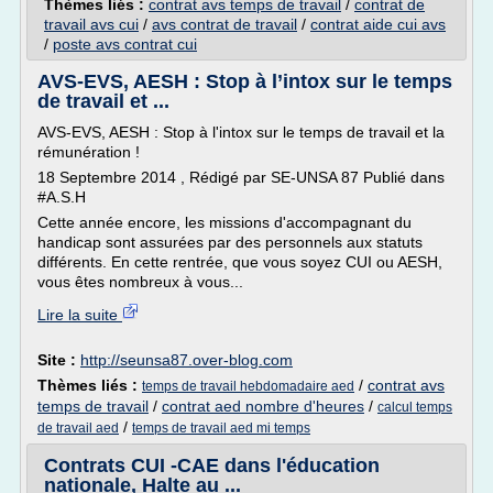
Thèmes liés :
contrat avs temps de travail
/
contrat de
travail avs cui
/
avs contrat de travail
/
contrat aide cui avs
/
poste avs contrat cui
AVS-EVS, AESH : Stop à l’intox sur le temps
de travail et ...
AVS-EVS, AESH : Stop à l'intox sur le temps de travail et la
rémunération !
18 Septembre 2014 , Rédigé par SE-UNSA 87 Publié dans
#A.S.H
Cette année encore, les missions d'accompagnant du
handicap sont assurées par des personnels aux statuts
différents. En cette rentrée, que vous soyez CUI ou AESH,
vous êtes nombreux à vous...
Lire la suite
Site :
http://seunsa87.over-blog.com
Thèmes liés :
/
contrat avs
temps de travail hebdomadaire aed
temps de travail
/
contrat aed nombre d'heures
/
calcul temps
/
de travail aed
temps de travail aed mi temps
Contrats CUI -CAE dans l'éducation
nationale, Halte au ...