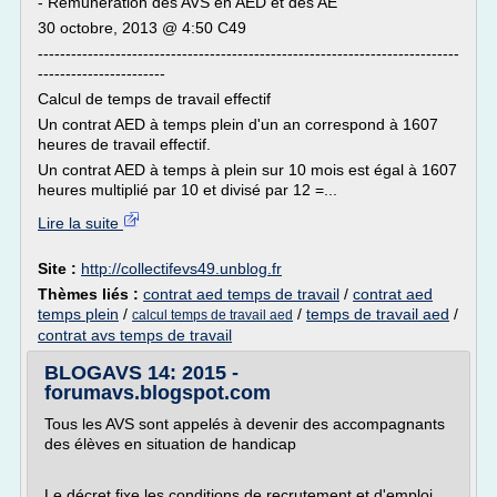
- Rémunération des AVS en AED et des AE
30 octobre, 2013 @ 4:50 C49
----------------------------------------------------------------------------
-----------------------
Calcul de temps de travail effectif
Un contrat AED à temps plein d'un an correspond à 1607
heures de travail effectif.
Un contrat AED à temps à plein sur 10 mois est égal à 1607
heures multiplié par 10 et divisé par 12 =...
Lire la suite
Site :
http://collectifevs49.unblog.fr
Thèmes liés :
contrat aed temps de travail
/
contrat aed
temps plein
/
/
temps de travail aed
/
calcul temps de travail aed
contrat avs temps de travail
BLOGAVS 14: 2015 -
forumavs.blogspot.com
Tous les AVS sont appelés à devenir des accompagnants
des élèves en situation de handicap
Le décret fixe les conditions de recrutement et d'emploi