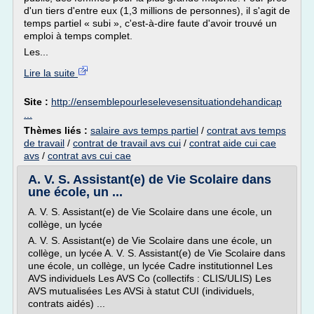
d'un tiers d'entre eux (1,3 millions de personnes), il s'agit de
temps partiel « subi », c'est-à-dire faute d'avoir trouvé un
emploi à temps complet.
Les...
Lire la suite
Site :
http://ensemblepourleselevesensituationdehandicap
...
Thèmes liés :
salaire avs temps partiel
/
contrat avs temps
de travail
/
contrat de travail avs cui
/
contrat aide cui cae
avs
/
contrat avs cui cae
A. V. S. Assistant(e) de Vie Scolaire dans
une école, un ...
A. V. S. Assistant(e) de Vie Scolaire dans une école, un
collège, un lycée
A. V. S. Assistant(e) de Vie Scolaire dans une école, un
collège, un lycée A. V. S. Assistant(e) de Vie Scolaire dans
une école, un collège, un lycée Cadre institutionnel Les
AVS individuels Les AVS Co (collectifs : CLIS/ULIS) Les
AVS mutualisées Les AVSi à statut CUI (individuels,
contrats aidés) ...