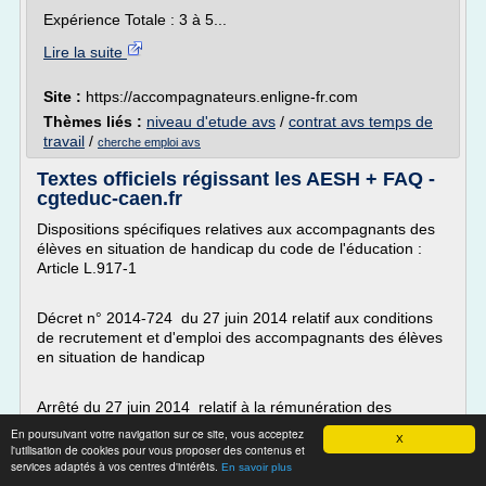
Expérience Totale : 3 à 5...
Lire la suite
Site :
https://accompagnateurs.enligne-fr.com
Thèmes liés :
niveau d'etude avs
/
contrat avs temps de
travail
/
cherche emploi avs
Textes officiels régissant les AESH + FAQ -
cgteduc-caen.fr
Dispositions spécifiques relatives aux accompagnants des
élèves en situation de handicap du code de l'éducation :
Article L.917-1
Décret n° 2014-724 du 27 juin 2014 relatif aux conditions
de recrutement et d'emploi des accompagnants des élèves
en situation de handicap
Arrêté du 27 juin 2014 relatif à la rémunération des
accompagnants des élèves en situation de handicap...
En poursuivant votre navigation sur ce site, vous acceptez
X
l'utilisation de cookies pour vous proposer des contenus et
Lire la suite
services adaptés à vos centres d'intérêts.
En savoir plus