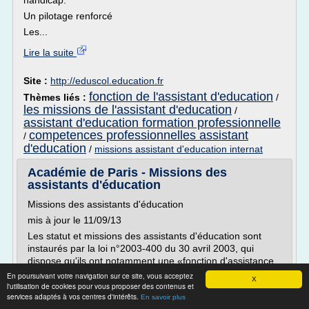
handicap.
Un pilotage renforcé
Les...
Lire la suite
Site :
http://eduscol.education.fr
fonction de l'assistant d'education
Thèmes liés :
/
les missions de l'assistant d'education
/
assistant d'education formation professionnelle
competences professionnelles assistant
/
d'education
/
missions assistant d'education internat
Académie de Paris - Missions des
assistants d'éducation
Missions des assistants d'éducation
mis à jour le 11/09/13
Les statut et missions des assistants d'éducation sont
instaurés par la loi n°2003-400 du 30 avril 2003, qui
dispose qu'ils ont notamment une «fonction d'assistance
à l'équipe éducative, (...) pour l'encadrement et la
En poursuivant votre navigation sur ce site, vous acceptez
X
surveillance des élèves». Ils exercent dans les
l'utilisation de cookies pour vous proposer des contenus et
services adaptés à vos centres d'intérêts.
établissements primaires et secondaires. Le rectorat...
En savoir plus