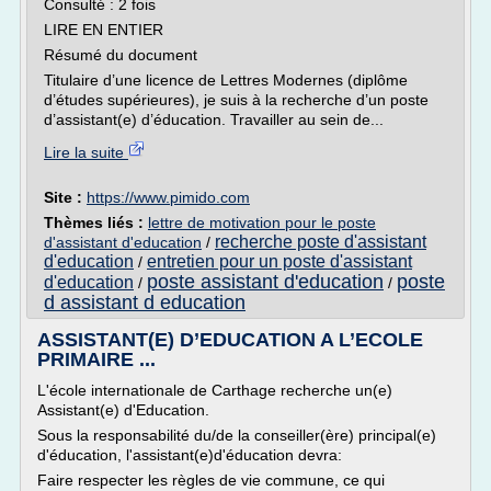
Consulté : 2 fois
LIRE EN ENTIER
Résumé du document
Titulaire d’une licence de Lettres Modernes (diplôme
d’études supérieures), je suis à la recherche d’un poste
d’assistant(e) d’éducation. Travailler au sein de...
Lire la suite
Site :
https://www.pimido.com
Thèmes liés :
lettre de motivation pour le poste
recherche poste d'assistant
d'assistant d'education
/
d'education
entretien pour un poste d'assistant
/
poste assistant d'education
poste
d'education
/
/
d assistant d education
ASSISTANT(E) D’EDUCATION A L’ECOLE
PRIMAIRE ...
L'école internationale de Carthage recherche un(e)
Assistant(e) d'Education.
Sous la responsabilité du/de la conseiller(ère) principal(e)
d'éducation, l'assistant(e)d'éducation devra:
Faire respecter les règles de vie commune, ce qui