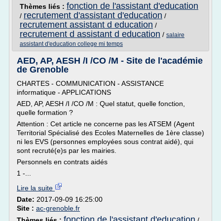
fonction de l'assistant d'education
Thèmes liés :
recrutement d'assistant d'education
/
/
recrutement assistant d education
/
recrutement d assistant d education
/
salaire
assistant d'education college mi temps
AED, AP, AESH /I /CO /M - Site de l'académie
de Grenoble
CHARTES - COMMUNICATION - ASSISTANCE
informatique - APPLICATIONS
AED, AP, AESH /I /CO /M : Quel statut, quelle fonction,
quelle formation ?
Attention : Cet article ne concerne pas les ATSEM (Agent
Territorial Spécialisé des Ecoles Maternelles de 1ère classe)
ni les EVS (personnes employées sous contrat aidé), qui
sont recruté(e)s par les mairies.
Personnels en contrats aidés
1 -...
Lire la suite
Date:
2017-09-09 16:25:00
Site :
ac-grenoble.fr
fonction de l'assistant d'education
Thèmes liés :
/