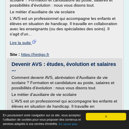
scolaire ? Formation et candidature au poste, salaires et
possibilités d'évolution : nous vous disons tout.
Le métier d'auxiliaire de vie scolaire
L'AVS est un professionnel qui accompagne les enfants et
élèves en situation de handicap. Il travaille en collaboration
avec les enseignants (ou des spécialistes des soins). Il
s'agit d'un...
Lire la suite
Site :
https://hintigo.fr
Devenir AVS : études, évolution et salaires
...
Comment devenir AVS, abréviation d'Auxiliaire de vie
scolaire ? Formation et candidature au poste, salaires et
possibilités d'évolution : nous vous disons tout.
Le métier d'auxiliaire de vie scolaire
L'AVS est un professionnel qui accompagne les enfants et
élèves en situation de handicap. Il travaille en
collaboration avec les enseignants (ou des spécialistes
En poursuivant votre navigation sur ce site, vous acceptez
des soins). Il s'agit d'un...
X
l'utilisation de cookies pour vous proposer des contenus et
services adaptés à vos centres d'intérêts.
En savoir plus
Lire la suite