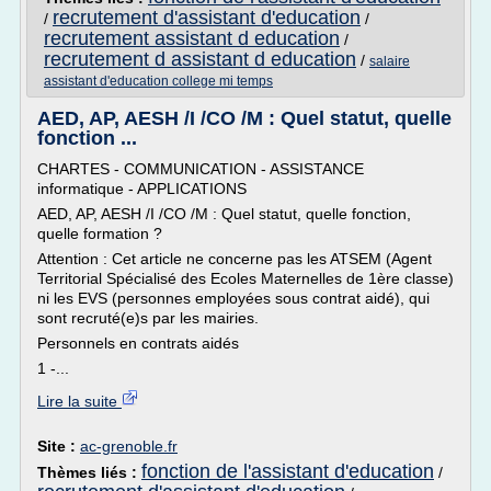
recrutement d'assistant d'education
/
/
recrutement assistant d education
/
recrutement d assistant d education
/
salaire
assistant d'education college mi temps
AED, AP, AESH /I /CO /M : Quel statut, quelle
fonction ...
CHARTES - COMMUNICATION - ASSISTANCE
informatique - APPLICATIONS
AED, AP, AESH /I /CO /M : Quel statut, quelle fonction,
quelle formation ?
Attention : Cet article ne concerne pas les ATSEM (Agent
Territorial Spécialisé des Ecoles Maternelles de 1ère classe)
ni les EVS (personnes employées sous contrat aidé), qui
sont recruté(e)s par les mairies.
Personnels en contrats aidés
1 -...
Lire la suite
Site :
ac-grenoble.fr
fonction de l'assistant d'education
Thèmes liés :
/