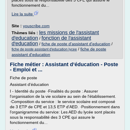
placés sous la responsabilité des 3 CPE qui assure le
fonctionnement du...
Lire la suite
Site :
youscribe.com
les missions de l'assistant
Thèmes liés :
d'education
fonction de l'assistant
/
d'education
/
fiche de poste d'assistant d'education
/
/
fiche de poste
fiche de poste assistant d'education lycee
assistant d'education
Fiche métier : Assistant d’éducation - Poste
- Emploi et ...
Fiche de poste
Assistant d'éducation
I - Identité du poste ·Finalités du poste : Assurer
l'organisation de la vie scolaire au sein de l'établissement.
·Composition du service : le service scolaire est composé
de 3 ETP de CPE et 13,5 ETP d'AED. ·Positionnement dans
l'organigramme du service: Les AED du lycée sont placés
sous la responsabilité des 3 CPE qui assure le
fonctionnement du...