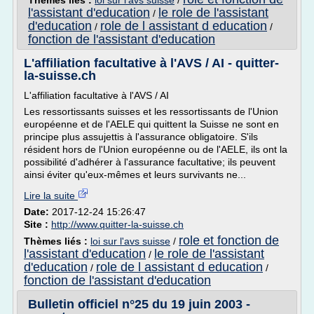
Thèmes liés :
loi sur l'avs suisse
/
l'assistant d'education
le role de l'assistant
/
d'education
role de l assistant d education
/
/
fonction de l'assistant d'education
L'affiliation facultative à l'AVS / AI - quitter-
la-suisse.ch
L'affiliation facultative à l'AVS / AI
Les ressortissants suisses et les ressortissants de l'Union
européenne et de l'AELE qui quittent la Suisse ne sont en
principe plus assujettis à l'assurance obligatoire. S'ils
résident hors de l'Union européenne ou de l'AELE, ils ont la
possibilité d'adhérer à l'assurance facultative; ils peuvent
ainsi éviter qu'eux-mêmes et leurs survivants ne...
Lire la suite
Date:
2017-12-24 15:26:47
Site :
http://www.quitter-la-suisse.ch
role et fonction de
Thèmes liés :
loi sur l'avs suisse
/
l'assistant d'education
le role de l'assistant
/
d'education
role de l assistant d education
/
/
fonction de l'assistant d'education
Bulletin officiel n°25 du 19 juin 2003 -