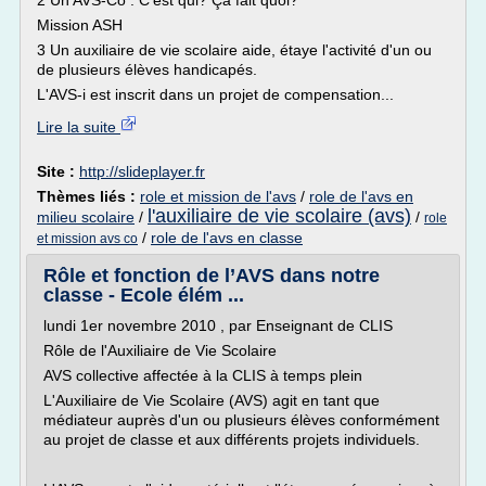
2 Un AVS-Co : C'est qui? Ça fait quoi?
Mission ASH
3 Un auxiliaire de vie scolaire aide, étaye l'activité d'un ou
de plusieurs élèves handicapés.
L'AVS-i est inscrit dans un projet de compensation...
Lire la suite
Site :
http://slideplayer.fr
Thèmes liés :
role et mission de l'avs
/
role de l'avs en
l'auxiliaire de vie scolaire (avs)
milieu scolaire
/
/
role
/
role de l'avs en classe
et mission avs co
Rôle et fonction de l’AVS dans notre
classe - Ecole élém ...
lundi 1er novembre 2010 , par Enseignant de CLIS
Rôle de l'Auxiliaire de Vie Scolaire
AVS collective affectée à la CLIS à temps plein
L'Auxiliaire de Vie Scolaire (AVS) agit en tant que
médiateur auprès d'un ou plusieurs élèves conformément
au projet de classe et aux différents projets individuels.