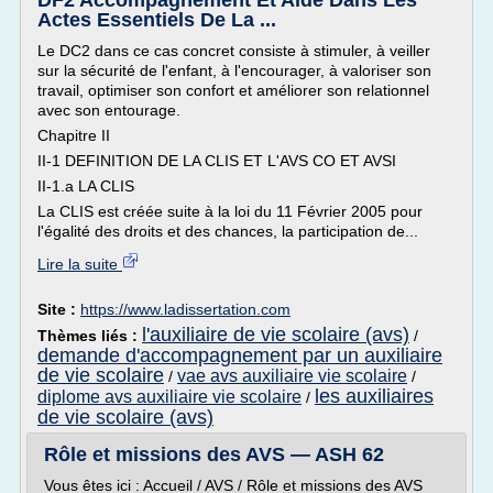
DF2 Accompagnement Et Aide Dans Les
Actes Essentiels De La ...
Le DC2 dans ce cas concret consiste à stimuler, à veiller
sur la sécurité de l'enfant, à l'encourager, à valoriser son
travail, optimiser son confort et améliorer son relationnel
avec son entourage.
Chapitre II
II-1 DEFINITION DE LA CLIS ET L'AVS CO ET AVSI
II-1.a LA CLIS
La CLIS est créée suite à la loi du 11 Février 2005 pour
l'égalité des droits et des chances, la participation de...
Lire la suite
Site :
https://www.ladissertation.com
l'auxiliaire de vie scolaire (avs)
Thèmes liés :
/
demande d'accompagnement par un auxiliaire
de vie scolaire
vae avs auxiliaire vie scolaire
/
/
les auxiliaires
diplome avs auxiliaire vie scolaire
/
de vie scolaire (avs)
Rôle et missions des AVS — ASH 62
Vous êtes ici : Accueil / AVS / Rôle et missions des AVS