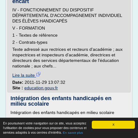
encart
IV - FONCTIONNEMENT DU DISPOSITIF
DÉPARTEMENTAL D'ACCOMPAGNEMENT INDIVIDUEL
DES ÉLÈVES HANDICAPÉS
V - FORMATION
1 - Textes de référence
2 - Contrats-types
Texte adressé aux rectrices et recteurs d'académie ; aux
inspectrices et inspecteurs d'académie, directrices et
directeurs des services départementaux de l'éducation
nationale ; aux chefs...
Lire la suite
Date:
2011-11-29 13:07:32
Site :
education.gouv.fr
Intégration des enfants handicapés en
milieu scolaire
Intégration des enfants handicapés en milieu scolaire
Intégration scolaire
En poursuivant votre navigation sur ce site, vous acceptez
X
Juste revendication des parents d'enfants handicapés.
l'utilisation de cookies pour vous proposer des contenus et
services adaptés à vos centres d'intérêts.
En savoir plus
L'intégration doit être facilitée au mieux. C'est un droit et