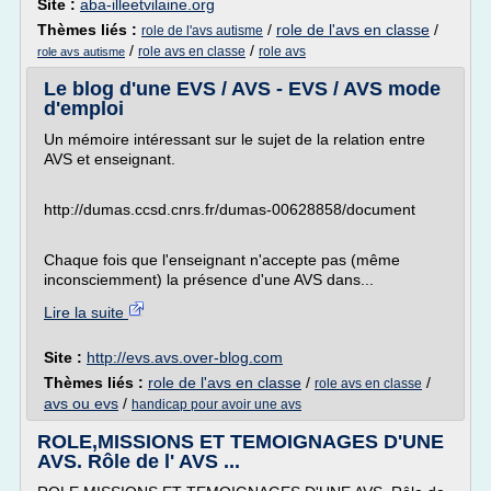
Site :
aba-illeetvilaine.org
Thèmes liés :
/
role de l'avs en classe
/
role de l'avs autisme
/
/
role avs en classe
role avs
role avs autisme
Le blog d'une EVS / AVS - EVS / AVS mode
d'emploi
Un mémoire intéressant sur le sujet de la relation entre
AVS et enseignant.
http://dumas.ccsd.cnrs.fr/dumas-00628858/document
Chaque fois que l'enseignant n'accepte pas (même
inconsciemment) la présence d'une AVS dans...
Lire la suite
Site :
http://evs.avs.over-blog.com
Thèmes liés :
role de l'avs en classe
/
/
role avs en classe
avs ou evs
/
handicap pour avoir une avs
ROLE,MISSIONS ET TEMOIGNAGES D'UNE
AVS. Rôle de l' AVS ...