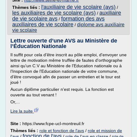
Site :
http://www.seine-et-marne.fr
l'auxiliaire de vie scolaire (avs)
Thèmes liés :
/
les auxiliaires de vie scolaire (avs)
auxiliaire
/
de vie scolaire avs
formation des avs
/
auxiliaires de vie scolaire
diplome avs auxiliaire
/
vie scolaire
Lettre ouverte d’une AVS au Ministère de
l’Éducation Nationale
Il suffit pour cela d'être inscrit au pôle emploi, d'envoyer une
lettre de motivation même truffée de fautes d'orthographe
ainsi qu'un C.V au Ministère de l'Education nationale ou à
l'Inspection de l'Education nationale de votre commune,
d'être convoqué afin de passer un entretien et le tour est
joué !
Aucun diplôme particulier n'est requis. La fonction est
ouverte au tout venant !
Or,...
Lire la suite
Site :
https://www.fcpe-ucl-montreuil.fr
Thèmes liés :
role et fonction de l'avs
/
role et mission de
fonction de l'avs
l'avs
/
/
role de l'avs en classe
/
role de