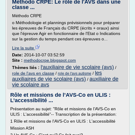
Méthodo CRPE: Le rôle de l'AVS dans une
classe ...
Méthodo CRPE
o Méthodologie et plannings prévisionnels pour préparer
les épreuves de Français du CRPE (écrits + oraux) ainsi
que l'épreuve Agir en fonctionnaire de l'Etat o Indications
sur la gestion du temps pendant ces épreuves o...
Lire la suite
Date:
2014-10-07 03:52:59
Site :
methodocrpe.blogspot.com
l'auxiliaire de vie scolaire (avs)
Thèmes liés :
/
les
role de l'avs en classe
/
/
role de l'avs autisme
auxiliaires de vie scolaire (avs)
auxiliaire de
/
vie scolaire avs
Rôle et missions de l’AVS-Co en ULIS :
L’accessibilité ...
Présentation au sujet: "Rôle et missions de l'AVS-Co en
ULIS : L'accessibilité"-- Transcription de la présentation:
1 Rôle et missions de l'AVS-Co en ULIS : L'accessibilité
Mission ASH