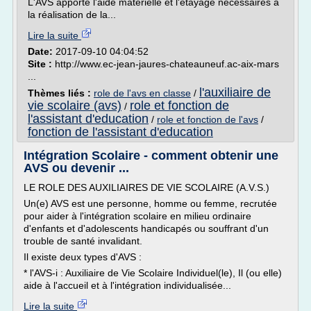
L'AVS apporte l'aide matérielle et l'étayage nécessaires à
la réalisation de la...
Lire la suite
Date:
2017-09-10 04:04:52
Site :
http://www.ec-jean-jaures-chateauneuf.ac-aix-mars
...
l'auxiliaire de
Thèmes liés :
role de l'avs en classe
/
vie scolaire (avs)
role et fonction de
/
l'assistant d'education
/
role et fonction de l'avs
/
fonction de l'assistant d'education
Intégration Scolaire - comment obtenir une
AVS ou devenir ...
LE ROLE DES AUXILIAIRES DE VIE SCOLAIRE (A.V.S.)
Un(e) AVS est une personne, homme ou femme, recrutée
pour aider à l'intégration scolaire en milieu ordinaire
d'enfants et d'adolescents handicapés ou souffrant d'un
trouble de santé invalidant.
Il existe deux types d'AVS :
* l'AVS-i : Auxiliaire de Vie Scolaire Individuel(le), Il (ou elle)
aide à l'accueil et à l'intégration individualisée...
Lire la suite