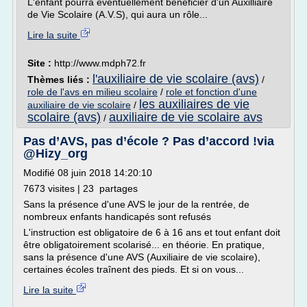
L'enfant pourra éventuellement bénéficier d'un Auxilliaire
de Vie Scolaire (A.V.S), qui aura un rôle...
Lire la suite
Site :
http://www.mdph72.fr
l'auxiliaire de vie scolaire (avs)
Thèmes liés :
/
role de l'avs en milieu scolaire
/
role et fonction d'une
les auxiliaires de vie
auxiliaire de vie scolaire
/
scolaire (avs)
auxiliaire de vie scolaire avs
/
Pas d’AVS, pas d’école ? Pas d’accord !via
@Hizy_org
Modifié 08 juin 2018 14:20:10
7673 visites | 23 partages
Sans la présence d'une AVS le jour de la rentrée, de
nombreux enfants handicapés sont refusés
L'instruction est obligatoire de 6 à 16 ans et tout enfant doit
être obligatoirement scolarisé... en théorie. En pratique,
sans la présence d'une AVS (Auxiliaire de vie scolaire),
certaines écoles traînent des pieds. Et si on vous...
Lire la suite