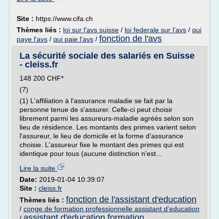
Site :
https://www.cifa.ch
Thèmes liés :
loi sur l'avs suisse
/
loi federale sur l'avs
/
qui
fonction de l'avs
paye l'avs
/
qui paie l'avs
/
La sécurité sociale des salariés en Suisse
- cleiss.fr
148 200 CHF*
(7)
(1) L'affiliation à l'assurance maladie se fait par la
personne tenue de s'assurer. Celle-ci peut choisir
librement parmi les assureurs-maladie agréés selon son
lieu de résidence. Les montants des primes varient selon
l'assureur, le lieu de domicile et la forme d'assurance
choisie. L'assureur fixe le montant des primes qui est
identique pour tous (aucune distinction n'est...
Lire la suite
Date:
2019-01-04 10:39:07
Site :
cleiss.fr
fonction de l'assistant d'education
Thèmes liés :
/
conge de formation professionnelle assistant d'education
assistant d'education formation
/