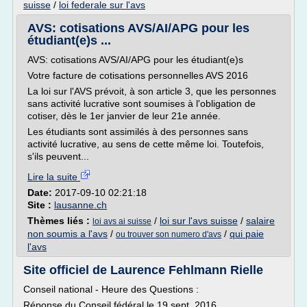
suisse
/
loi federale sur l'avs
AVS: cotisations AVS/AI/APG pour les
étudiant(e)s ...
AVS: cotisations AVS/AI/APG pour les étudiant(e)s
Votre facture de cotisations personnelles AVS 2016
La loi sur l'AVS prévoit, à son article 3, que les personnes
sans activité lucrative sont soumises à l'obligation de
cotiser, dès le 1er janvier de leur 21e année.
Les étudiants sont assimilés à des personnes sans
activité lucrative, au sens de cette même loi. Toutefois,
s'ils peuvent...
Lire la suite
Date:
2017-09-10 02:21:18
Site :
lausanne.ch
Thèmes liés :
/
loi sur l'avs suisse
/
salaire
loi avs ai suisse
non soumis a l'avs
/
/
qui paie
ou trouver son numero d'avs
l'avs
Site officiel de Laurence Fehlmann Rielle
Conseil national - Heure des Questions :
Réponse du Conseil fédéral le 19 sept. 2016