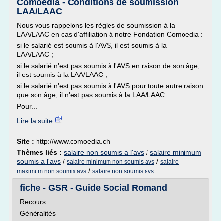
Comoedia - Conditions de soumission
LAA/LAAC
Nous vous rappelons les règles de soumission à la
LAA/LAAC en cas d'affiliation à notre Fondation Comoedia :
si le salarié est soumis à l'AVS, il est soumis à la
LAA/LAAC ;
si le salarié n'est pas soumis à l'AVS en raison de son âge,
il est soumis à la LAA/LAAC ;
si le salarié n'est pas soumis à l'AVS pour toute autre raison
que son âge, il n'est pas soumis à la LAA/LAAC.
Pour...
Lire la suite
Site :
http://www.comoedia.ch
Thèmes liés :
salaire non soumis a l'avs
/
salaire minimum
soumis a l'avs
/
/
salaire minimum non soumis avs
salaire
/
maximum non soumis avs
salaire non soumis avs
fiche - GSR - Guide Social Romand
Recours
Généralités