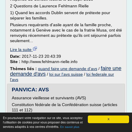
2 Questions de Laurence Fehlmann Rielle
1) Quand les accords Dublin servent de prétexte pour
séparer les familles.
Plusieurs requérants d'asile ayant de la famille proche,
notamment à Genève avec le cas de la fratrie Musa, ont été
renvoyés récemment au prétexte qu'ils ont séjourné parfois
seulement...
Lire la suite
Date:
2017-11-23 20:43:39
Site :
http://www.fehlmann-rielle.info
faire une
Thèmes liés :
quand faire une demande d'avs
/
demande d'avs
/
loi sur l'avs suisse
/
loi federale sur
l'avs
PANVICA: AVS
Assurance vieillesse et survivants (AVS)
Constitution fédérale de la Confédération suisse (articles
111 et 112)
L'assurance vieillesse et survivants (AVS) est la principale
En poursuivant votre navigation sur ce site, vous acceptez
X
institution sociale en Suisse.
l'utilisation de cookies pour vous proposer des contenus et
services adaptés à vos centres d'intérêts.
En savoir plus
La rente de vieillesse doit permettre à la personne