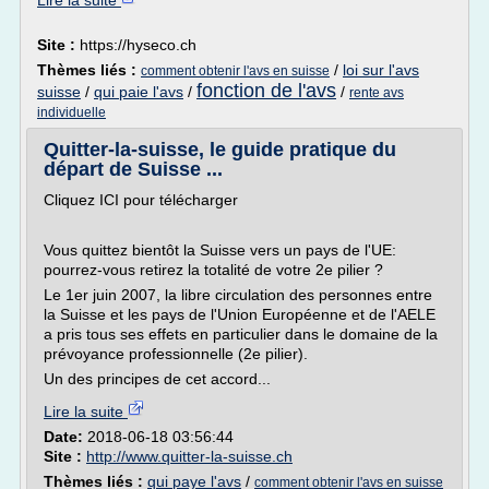
Lire la suite
Site :
https://hyseco.ch
Thèmes liés :
/
loi sur l'avs
comment obtenir l'avs en suisse
fonction de l'avs
suisse
/
qui paie l'avs
/
/
rente avs
individuelle
Quitter-la-suisse, le guide pratique du
départ de Suisse ...
Cliquez ICI pour télécharger
Vous quittez bientôt la Suisse vers un pays de l'UE:
pourrez-vous retirez la totalité de votre 2e pilier ?
Le 1er juin 2007, la libre circulation des personnes entre
la Suisse et les pays de l'Union Européenne et de l'AELE
a pris tous ses effets en particulier dans le domaine de la
prévoyance professionnelle (2e pilier).
Un des principes de cet accord...
Lire la suite
Date:
2018-06-18 03:56:44
Site :
http://www.quitter-la-suisse.ch
Thèmes liés :
qui paye l'avs
/
comment obtenir l'avs en suisse