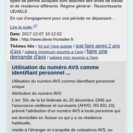
types de permis auxquels sont attachés des droits de travail
et de résidence différents. Régime général - Ressortissants
UE/AELE
En cas d'engagement pour une période ne dépassant...
Lire la suite
Date:
2017-12-07 10:12:02
Site :
http://www.devis-frontalier.fr
que faire apres 2 ans
Thèmes liés :
loi sur l'avs suisse
/
faire une
d'avs
/
salaire minimum soumis a l'avs
/
demande d'avs
/
salaire non soumis a l'avs
Utilisation du numéro AVS comme
identifiant personnel ...
Utilisation du numéro AVS comme identifiant personnel
unique
Attribution du numéro AVS
L'art. 50c de la loi fédérale du 20 décembre 1946 sur
l'assurance-vieillesse et survivants (AHVG; RS 831.10)
prévoit l'attribution d'un numéro AVS à toute personne qui:
est domiciliée en Suisse ou qui y a sa résidence
habituelle;
réside à l'étranger et s'acquitte de cotisations AVS, ou