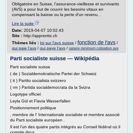
Obligatoire en Suisse, l'assurance-vieillesse et survivants
(AVS) a pour but de couvrir les besoins vitaux en
compensant la baisse ou la perte d'un revenu...
Lire la suite
Date:
2019-04-07 10:02:43
Site :
http://apprentis.ch
fonction de l'avs
Thèmes liés :
loi sur l'avs suisse
/
/
qui paie l'avs
/
qui paye l'avs
/
salaire minimum cotisation avs
Parti socialiste suisse — Wikipédia
Parti socialiste suisse
( de ) Sozialdemokratische Partei der Schweiz
( it ) Partito socialista svizzero
( rm ) Partida socialdemocrata da la Svizra
Logotype officiel.
Leyla Gül et Flavia Wasserfallen
Positionnement politique
, membre de l' Internationale socialiste et membre associé
du Parti socialiste européen .
Il est l'un des quatre partis intégrés au Conseil fédéral où il
compte deux...