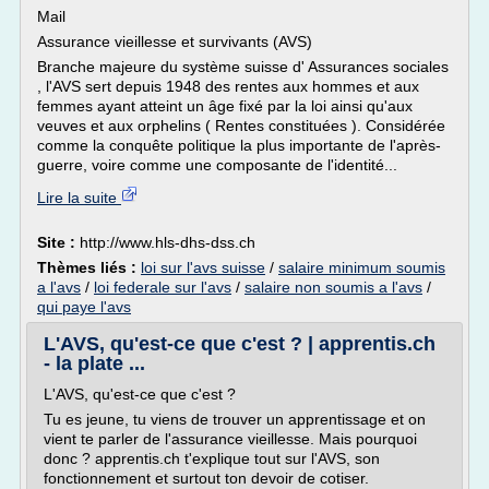
Mail
Assurance vieillesse et survivants (AVS)
Branche majeure du système suisse d' Assurances sociales
, l'AVS sert depuis 1948 des rentes aux hommes et aux
femmes ayant atteint un âge fixé par la loi ainsi qu'aux
veuves et aux orphelins ( Rentes constituées ). Considérée
comme la conquête politique la plus importante de l'après-
guerre, voire comme une composante de l'identité...
Lire la suite
Site :
http://www.hls-dhs-dss.ch
Thèmes liés :
loi sur l'avs suisse
/
salaire minimum soumis
a l'avs
/
loi federale sur l'avs
/
salaire non soumis a l'avs
/
qui paye l'avs
L'AVS, qu'est-ce que c'est ? | apprentis.ch
- la plate ...
L'AVS, qu'est-ce que c'est ?
Tu es jeune, tu viens de trouver un apprentissage et on
vient te parler de l'assurance vieillesse. Mais pourquoi
donc ? apprentis.ch t'explique tout sur l'AVS, son
fonctionnement et surtout ton devoir de cotiser.