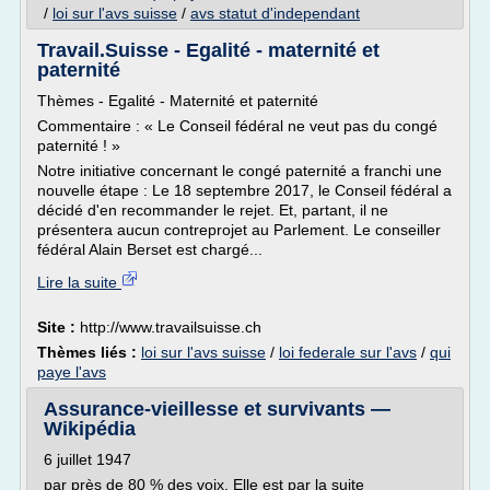
/
loi sur l'avs suisse
/
avs statut d'independant
Travail.Suisse - Egalité - maternité et
paternité
Thèmes - Egalité - Maternité et paternité
Commentaire : « Le Conseil fédéral ne veut pas du congé
paternité ! »
Notre initiative concernant le congé paternité a franchi une
nouvelle étape : Le 18 septembre 2017, le Conseil fédéral a
décidé d'en recommander le rejet. Et, partant, il ne
présentera aucun contreprojet au Parlement. Le conseiller
fédéral Alain Berset est chargé...
Lire la suite
Site :
http://www.travailsuisse.ch
Thèmes liés :
loi sur l'avs suisse
/
loi federale sur l'avs
/
qui
paye l'avs
Assurance-vieillesse et survivants —
Wikipédia
6 juillet 1947
par près de 80 % des voix. Elle est par la suite