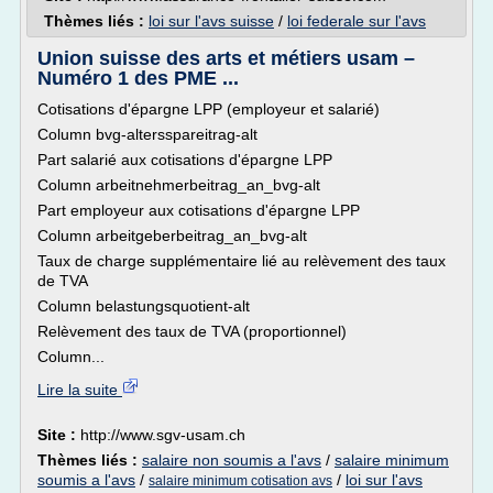
Thèmes liés :
loi sur l'avs suisse
/
loi federale sur l'avs
Union suisse des arts et métiers usam –
Numéro 1 des PME ...
Cotisations d'épargne LPP (employeur et salarié)
Column bvg-altersspareitrag-alt
Part salarié aux cotisations d'épargne LPP
Column arbeitnehmerbeitrag_an_bvg-alt
Part employeur aux cotisations d'épargne LPP
Column arbeitgeberbeitrag_an_bvg-alt
Taux de charge supplémentaire lié au relèvement des taux
de TVA
Column belastungsquotient-alt
Relèvement des taux de TVA (proportionnel)
Column...
Lire la suite
Site :
http://www.sgv-usam.ch
Thèmes liés :
salaire non soumis a l'avs
/
salaire minimum
soumis a l'avs
/
/
loi sur l'avs
salaire minimum cotisation avs