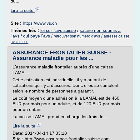
du...
Lire la suite
Site :
https://www.vs.ch
Thèmes liés :
loi sur l'avs suisse
/
salaire non soumis a
l'avs
/
qui paye l'avs
/
/
retrouver son numero d'avs
adresse caisse
avs suisse
ASSURANCE FRONTALIER SUISSE -
Assurance maladie pour les ...
L'assurance maladie frontalier auprès d'une caisse
LAMAL :
Cette cotisation est individuelle : il y a autant de
cotisations qu'il y a d'assurés. Donc elles se cumulent
selon le nombre de personnes à garantir.
Le coût moyen d'une adhésion à la LAMAL est de 460
EUR par mois pour un adulte, et de 120 EUR par mois
pour un enfant.
La caisse LAMAL prend en charge les frais de...
Lire la suite
Date:
2014-04-14 17:33:18
Site :
http://www.assurance-frontalier-suisse.com