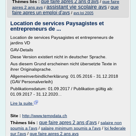
que faire apres 2 ans d'avs
Thèmes liés :
/
que faire
assistant vie scolaire avs
que
apres 2 ans avs
/
/
faire apres un emploi d'avs
/
avs loi 2005
Location de services Paysagistes et
entrepreneurs de ...
Location de services Paysagistes et entrepreneurs de
jardins VD
GAV-Details
Diese Version existiert nicht in deutscher Sprache.
Aus diesem Grund erscheinen nicht übersetzte Texte in
ihrer Originalsprache.
Allgemeinverbindlicherklärung: 01.05.2016 - 31.12.2018
(GAV Personalverleih)
Publikationsdatum: 01.09.2017 / Publikation gültig ab:
01.09.2017 - 31.12.2020...
Lire la suite
Site :
http://www.tempdata.ch
que faire apres 2 ans d'avs
Thèmes liés :
/
salaire non
soumis a l'avs
/
salaire minimum soumis a l'avs
/
loi federale
sur l'avs
/
que faire apres 2 ans avs