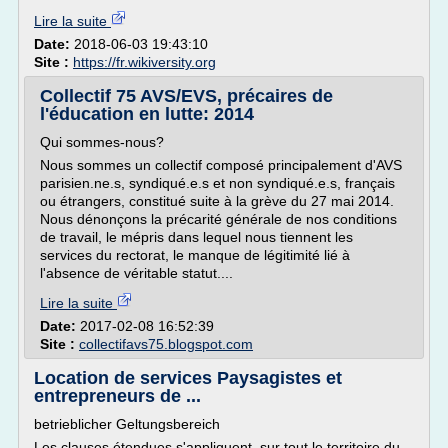
Lire la suite
Date:
2018-06-03 19:43:10
Site :
https://fr.wikiversity.org
Collectif 75 AVS/EVS, précaires de
l'éducation en lutte: 2014
Qui sommes-nous?
Nous sommes un collectif composé principalement d'AVS
parisien.ne.s, syndiqué.e.s et non syndiqué.e.s, français
ou étrangers, constitué suite à la grève du 27 mai 2014.
Nous dénonçons la précarité générale de nos conditions
de travail, le mépris dans lequel nous tiennent les
services du rectorat, le manque de légitimité lié à
l'absence de véritable statut....
Lire la suite
Date:
2017-02-08 16:52:39
Site :
collectifavs75.blogspot.com
Location de services Paysagistes et
entrepreneurs de ...
betrieblicher Geltungsbereich
Les clauses étendues s'appliquent, sur tout le territoire du