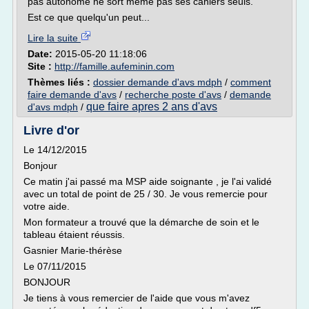
pas autonome ne sort même pas ses cahiers seuls.
Est ce que quelqu'un peut...
Lire la suite
Date:
2015-05-20 11:18:06
Site :
http://famille.aufeminin.com
Thèmes liés :
dossier demande d'avs mdph
/
comment
faire demande d'avs
/
recherche poste d'avs
/
demande
que faire apres 2 ans d'avs
d'avs mdph
/
Livre d'or
Le 14/12/2015
Bonjour
Ce matin j'ai passé ma MSP aide soignante , je l'ai validé
avec un total de point de 25 / 30. Je vous remercie pour
votre aide.
Mon formateur a trouvé que la démarche de soin et le
tableau étaient réussis.
Gasnier Marie-thérèse
Le 07/11/2015
BONJOUR
Je tiens à vous remercier de l'aide que vous m'avez