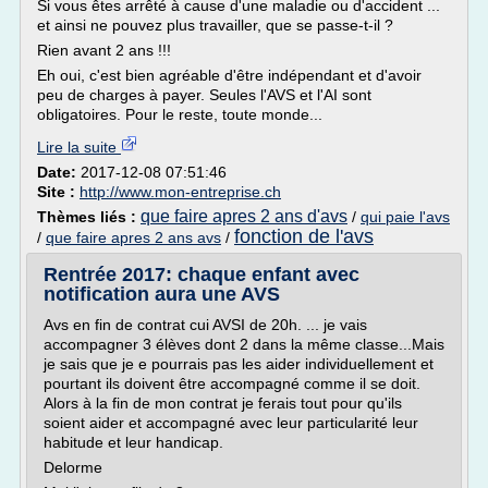
Si vous êtes arrêté à cause d'une maladie ou d'accident ...
et ainsi ne pouvez plus travailler, que se passe-t-il ?
Rien avant 2 ans !!!
Eh oui, c'est bien agréable d'être indépendant et d'avoir
peu de charges à payer. Seules l'AVS et l'AI sont
obligatoires. Pour le reste, toute monde...
Lire la suite
Date:
2017-12-08 07:51:46
Site :
http://www.mon-entreprise.ch
que faire apres 2 ans d'avs
Thèmes liés :
/
qui paie l'avs
fonction de l'avs
/
que faire apres 2 ans avs
/
Rentrée 2017: chaque enfant avec
notification aura une AVS
Avs en fin de contrat cui AVSI de 20h. ... je vais
accompagner 3 élèves dont 2 dans la même classe...Mais
je sais que je e pourrais pas les aider individuellement et
pourtant ils doivent être accompagné comme il se doit.
Alors à la fin de mon contrat je ferais tout pour qu'ils
soient aider et accompagné avec leur particularité leur
habitude et leur handicap.
Delorme