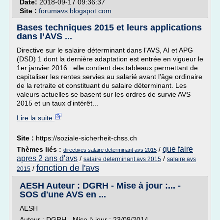
Date:
2018-09-17 09:36:37
Site :
forumavs.blogspot.com
Bases techniques 2015 et leurs applications
dans l’AVS ...
Directive sur le salaire déterminant dans l'AVS, AI et APG
(DSD) 1 dont la dernière adaptation est entrée en vigueur le
1er janvier 2016 : elle contient des tableaux permettant de
capitaliser les rentes servies au salarié avant l'âge ordinaire
de la retraite et constituant du salaire déterminant. Les
valeurs actuelles se basent sur les ordres de survie AVS
2015 et un taux d'intérêt...
Lire la suite
Site :
https://soziale-sicherheit-chss.ch
que faire
Thèmes liés :
/
directives salaire determinant avs 2015
apres 2 ans d'avs
/
/
salaire determinant avs 2015
salaire avs
fonction de l'avs
/
2015
AESH Auteur : DGRH - Mise à jour :... -
SOS d'une AVS en ...
AESH
Auteur : DGRH - Mise à jour : 23/09/2014