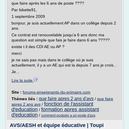
que faire après les 6 ans de poste ????
Par bikette91,
1 septembre 2009
bonjour, je suis actuellement AP dans un collège depuis 2
ans.
Ce contrat est renouvelable jusqu'a 6 ans donc ma
question est simple que fais je faire dans 6 ans ?????
existe t il des CDI AE ou AP ?
merci
je ne sais pas mais dans le collège où je suis
actuellement, il y a un AE qui est la depuis 7 ans je crois...
Je...
Lire la suite
Site :
forums-enseignants-du-primaire.com
que faire apres 2 ans d'avs
Thèmes liés :
/
que faire
fonction de l'assistant
apres 2 ans avs
/
d'education
formation apres assistant
/
d'education
/
comment postuler a un poste d'avs
AVS/AESH et équipe éducative | Toupi