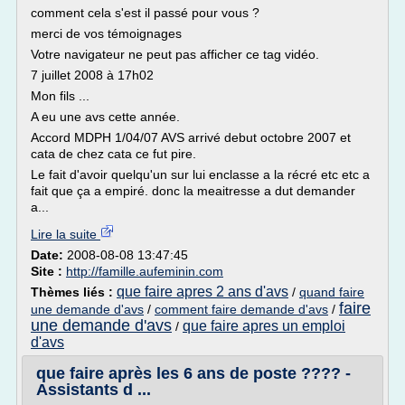
comment cela s'est il passé pour vous ?
merci de vos témoignages
Votre navigateur ne peut pas afficher ce tag vidéo.
7 juillet 2008 à 17h02
Mon fils ...
A eu une avs cette année.
Accord MDPH 1/04/07 AVS arrivé debut octobre 2007 et
cata de chez cata ce fut pire.
Le fait d'avoir quelqu'un sur lui enclasse a la récré etc etc a
fait que ça a empiré. donc la meaitresse a dut demander
a...
Lire la suite
Date:
2008-08-08 13:47:45
Site :
http://famille.aufeminin.com
que faire apres 2 ans d'avs
Thèmes liés :
/
quand faire
faire
une demande d'avs
/
comment faire demande d'avs
/
une demande d'avs
que faire apres un emploi
/
d'avs
que faire après les 6 ans de poste ???? -
Assistants d ...