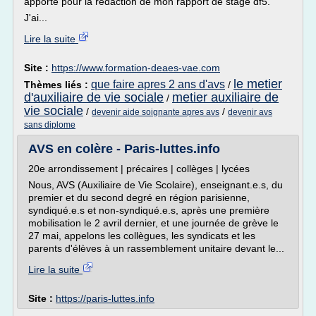
apporté pour la rédaction de mon rapport de stage df5.
J'ai...
Lire la suite
Site :
https://www.formation-deaes-vae.com
le metier
que faire apres 2 ans d'avs
Thèmes liés :
/
d'auxiliaire de vie sociale
metier auxiliaire de
/
vie sociale
/
/
devenir aide soignante apres avs
devenir avs
sans diplome
AVS en colère - Paris-luttes.info
20e arrondissement | précaires | collèges | lycées
Nous, AVS (Auxiliaire de Vie Scolaire), enseignant.e.s, du
premier et du second degré en région parisienne,
syndiqué.e.s et non-syndiqué.e.s, après une première
mobilisation le 2 avril dernier, et une journée de grève le
27 mai, appelons les collègues, les syndicats et les
parents d'élèves à un rassemblement unitaire devant le...
Lire la suite
Site :
https://paris-luttes.info