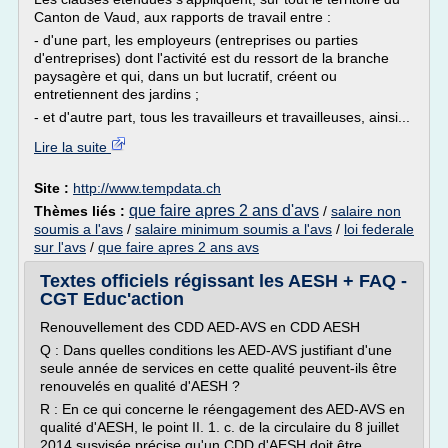
Canton de Vaud, aux rapports de travail entre :
- d'une part, les employeurs (entreprises ou parties
d'entreprises) dont l'activité est du ressort de la branche
paysagère et qui, dans un but lucratif, créent ou
entretiennent des jardins ;
- et d'autre part, tous les travailleurs et travailleuses, ainsi...
Lire la suite
Site :
http://www.tempdata.ch
que faire apres 2 ans d'avs
Thèmes liés :
/
salaire non
soumis a l'avs
/
salaire minimum soumis a l'avs
/
loi federale
sur l'avs
/
que faire apres 2 ans avs
Textes officiels régissant les AESH + FAQ -
CGT Educ'action
Renouvellement des CDD AED-AVS en CDD AESH
Q : Dans quelles conditions les AED-AVS justifiant d'une
seule année de services en cette qualité peuvent-ils être
renouvelés en qualité d'AESH ?
R : En ce qui concerne le réengagement des AED-AVS en
qualité d'AESH, le point II. 1. c. de la circulaire du 8 juillet
2014 susvisée précise qu'un CDD d'AESH doit être