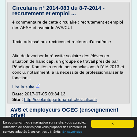
Circulaire n° 2014-083 du 8-7-2014 -
recrutement et emploi ...
è commentaire de cette circulaire : recrutement et emploi
des AESH et avenirde AVS/CUI
Texte adressé aux rectrices et recteurs d'académie
Afin de favoriser la réussite scolaire des élèves en
situation de handicap, un groupe de travail présidé par
Pénélope Komitès a rendu ses conclusions à l'été 2013 et
conclu, notamment, à la nécessité de professionnaliser la
fonction...
Lire la suite
Date:
2017-07-05 09:34:13
Site :
http://scolaritepartenariat.chez-alice.fr
AVS et employeurs OGEC (enseignement
privé)
En poursuivant votre navigation sur ce site, vous acceptez
AVS et employeurs OGEC (enseignement privé)
X
l'utilisation de cookies pour vous proposer des contenus et
services adaptés à vos centres d'intérêts.
En savoir plus